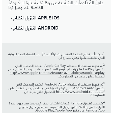
على المعلومات الرئيسية عن وظائف سيارة لاند روڤر
الخاصة بك وميزاتها.
التنزيل لنظام APPLE IOS
التنزيل لنظام ANDROID
1
‎سيتطلّب نظام الملاحة المتصل اشتراكًا إضافيًا بعد انقضاء المدة الأولية
التي يطلعك عليها وكيل لاند روڤر.
2
تم تجهيز سيارتك لاستخدام Apple CarPlay. تعتمد الخدمات التي
يقدّمها Apple CarPlay على توفر الميزة في بلدك، يُرجى الاطلاع على
https://www.apple.com/ios/feature-availability/#apple-carplay
للحصول على مزيد من المعلومات.
3
تم تجهيز سيارتك لاستخدام Android Auto. تعتمد الخدمات التي
يقدّمها Android Auto على توفر الميزة في بلدك، يُرجى الاطلاع على
https://www.android.com/auto/‎
للحصول على مزيد من
المعلومات.
4
يتضمن تطبيق Remote خدمات اشتراك يمكن تمديدها بعد مرور المدة
الأولية التي يطلعك عليها وكيل لاند روڤر. سيتعيّن تنزيل تطبيق
Remote App من متجر Apple App‏/Google Play.