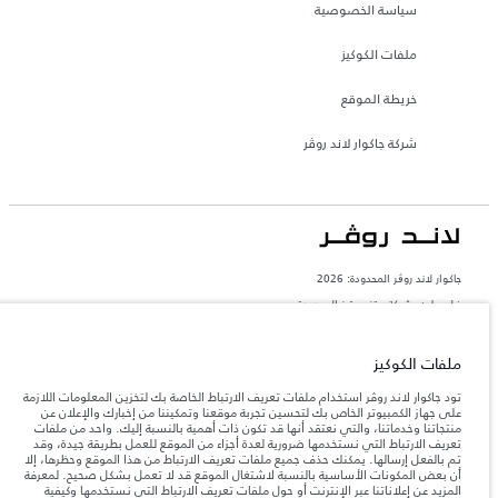
سياسة الخصوصية
ملفات الكوكيز
خريطة الموقع
شركة جاكوار لاند روڤر
جاكوار لاند روڨر المحدودة: 2026
فلسطين, شركة ريتز موترز المحدودة
تعكس الأوزان المذكورة مواصفات السيارة القياسية. سوف تؤثر الإكسسوارات وغيرها من
العناصر المثبتة بعد نقطة التصنيع في الحمولة. تأكد من عدم تجاوز الوزن الإجمالي للسيارة
ملفات الكوكيز
والحد الأقصى لأحمال المحور عند تحميل السيارة بالإكسسوارات والركاب والسوائل والوقود
والحمولة.
تود جاكوار لاند روڤر استخدام ملفات تعريف الارتباط الخاصة بك لتخزين المعلومات اللازمة
على جهاز الكمبيوتر الخاص بك لتحسين تجربة موقعنا وتمكيننا من إخبارك والإعلان عن
منتجاتنا وخدماتنا، والتي نعتقد أنها قد تكون ذات أهمية بالنسبة إليك. واحد من ملفات
المعلومات والمواصفات والأسعار والألوان المذكورة على هذا الموقع قد تختلف من بلد إلى
آخر، كما أنّها قد تتغير بدون إشعار مسبق. الرجاء التواصل مع وكيلنا المحلي للتأكد من توفّرها
تعريف الارتباط التي نستخدمها ضرورية لعدة أجزاء من الموقع للعمل بطريقة جيدة، وقد
والتحقق من الأسعار.
تم بالفعل إرسالها. يمكنك حذف جميع ملفات تعريف الارتباط من هذا الموقع وحظرها، إلا
أن بعض المكونات الأساسية بالنسبة لاشتغال الموقع قد لا تعمل بشكل صحيح. لمعرفة
إن النقص العالمي في أشباه الموصلات يؤثر حاليًا
ملاحظة مهمة حول الصور والمواصفات.
المزيد عن إعلاناتنا عبر الإنترنت أو حول ملفات تعريف الارتباط التي نستخدمها وكيفية
في مواصفات تصميم السيارات وتوفر الخيارات وتوقيتات التصاميم. هذا ظرف ديناميكي