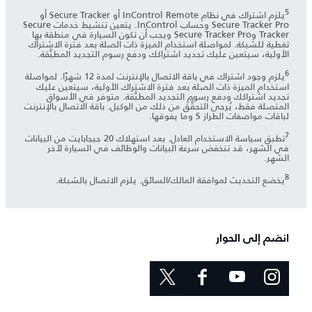
5
يلزم اشتراك في نظام InControl Remote أو Secure Tracker أو
Secure Tracker Pro وحساب InControl. يتعين تنشيط خدمات Secure
Tracker وSecure Tracker Pro ويجب أن تكون السيارة في منطقة بها
تغطية للشبكة. لمواصلة استخدام الميزة ذات الصلة بعد فترة الاشتراك
الأولية، سيتعين عليك تجديد اشتراكك ودفع رسوم التجديد المطبَّقة.
6
يلزم وجود اشتراك في باقة الاتصال بالإنترنت لمدة 12 شهرًا. لمواصلة
استخدام الميزة ذات الصلة بعد فترة الاشتراك الأولية، سيتعين عليك
تجديد اشتراكك ودفع رسوم التجديد المطبَّقة. متوفر في الأسواق
المتصلة فقط، يُرجى التحقُّق من ذلك من الوكيل. باقة الاتصال بالإنترنت
لباقات مواصفات الطراز S وما يفوقها.
7
تطبق سياسة الاستخدام العادل. بعد استهلاك 20 جيجابايت من البيانات
في الشهر، قد تنخفض سرعة البيانات والوظائف في السيارة لآخر
الشهر.
8
يخضع التحديث لموافقة المالك/السائق. يلزم الاتصال بالشبكة.
انضم إلى الحوار