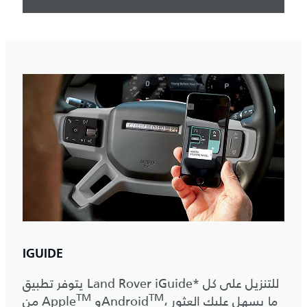
IGUIDE
يتوفر تطبيق Land Rover iGuide* للتنزيل على كل
TM
TM
‎، ما يسهل عليك العثور
‎ وAndroid
من Apple