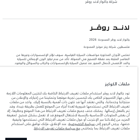
شركة جاكوار لاند روڤر
جاكوار لاند روڨر المحدودة: 2026
فلسطين, شركة ريتز موترز المحدودة
تعكس الأوزان المذكورة مواصفات السيارة القياسية. سوف تؤثر الإكسسوارات وغيرها من
العناصر المثبتة بعد نقطة التصنيع في الحمولة. تأكد من عدم تجاوز الوزن الإجمالي للسيارة
والحد الأقصى لأحمال المحور عند تحميل السيارة بالإكسسوارات والركاب والسوائل والوقود
والحمولة.
المعلومات والمواصفات والأسعار والألوان المذكورة على هذا الموقع قد تختلف من بلد إلى
ملفات الكوكيز
آخر، كما أنّها قد تتغير بدون إشعار مسبق. الرجاء التواصل مع وكيلنا المحلي للتأكد من توفّرها
والتحقق من الأسعار.
تود جاكوار لاند روڤر استخدام ملفات تعريف الارتباط الخاصة بك لتخزين المعلومات اللازمة
إن النقص العالمي في أشباه الموصلات يؤثر حاليًا
على جهاز الكمبيوتر الخاص بك لتحسين تجربة موقعنا وتمكيننا من إخبارك والإعلان عن
ملاحظة مهمة حول الصور والمواصفات.
في مواصفات تصميم السيارات وتوفر الخيارات وتوقيتات التصاميم. هذا ظرف ديناميكي
منتجاتنا وخدماتنا، والتي نعتقد أنها قد تكون ذات أهمية بالنسبة إليك. واحد من ملفات
للغاية، ونتيجة لذلك، قد لا تمثّل الصور المستخدَمة ضمن موقع الويب حاليًا المواصفات الحالية
تعريف الارتباط التي نستخدمها ضرورية لعدة أجزاء من الموقع للعمل بطريقة جيدة، وقد
بالكامل بالنسبة إلى الميزات والخيارات والحلية ومجموعات الألوان. يرجى استشارة وكيلك الذي
تم بالفعل إرسالها. يمكنك حذف جميع ملفات تعريف الارتباط من هذا الموقع وحظرها، إلا
سيتمكّن من تأكيد أي تقييدات حالية معك للسماح لك باتخاذ قرار مدروس
أن بعض المكونات الأساسية بالنسبة لاشتغال الموقع قد لا تعمل بشكل صحيح. لمعرفة
المزيد عن إعلاناتنا عبر الإنترنت أو حول ملفات تعريف الارتباط التي نستخدمها وكيفية
الأرقام المقدمة هي نتيجة لاختبارات المصنع الرسمية وفقاً لتشريعات الاتحاد الأوروبي. قد
حذفها، يرجى الرجوع إلى
سياسة الخصوصية
. عند الإغلاق، فإنك توافق على استخدام
يتباين استهلك الوقود الفعلي للمركبة عن ذلك المتحقق في تلك الاختبارات كما أن هذه
ملفات تعريف الارتباط بما يتماشى
مع سياسة ملفات تعريف الارتباط
.
الأرقام بغرض المقارنة فحسب.‎‎‎