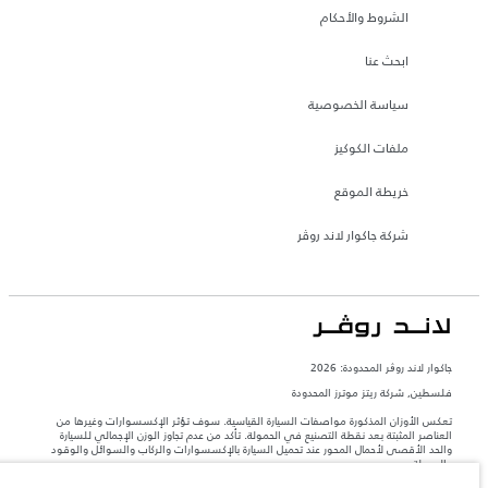
الشروط والأحكام
ابحث عنا
سياسة الخصوصية
ملفات الكوكيز
خريطة الموقع
شركة جاكوار لاند روڤر
جاكوار لاند روڨر المحدودة: 2026
فلسطين, شركة ريتز موترز المحدودة
تعكس الأوزان المذكورة مواصفات السيارة القياسية. سوف تؤثر الإكسسوارات وغيرها من
العناصر المثبتة بعد نقطة التصنيع في الحمولة. تأكد من عدم تجاوز الوزن الإجمالي للسيارة
والحد الأقصى لأحمال المحور عند تحميل السيارة بالإكسسوارات والركاب والسوائل والوقود
والحمولة.