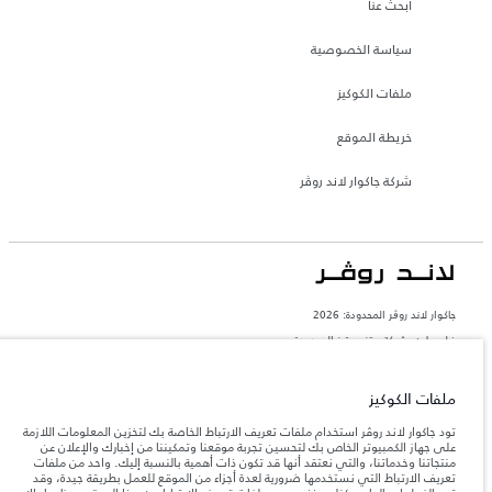
ابحث عنا
سياسة الخصوصية
ملفات الكوكيز
خريطة الموقع
شركة جاكوار لاند روڤر
جاكوار لاند روڨر المحدودة: 2026
فلسطين, شركة ريتز موترز المحدودة
تعكس الأوزان المذكورة مواصفات السيارة القياسية. سوف تؤثر الإكسسوارات وغيرها من
العناصر المثبتة بعد نقطة التصنيع في الحمولة. تأكد من عدم تجاوز الوزن الإجمالي للسيارة
ملفات الكوكيز
والحد الأقصى لأحمال المحور عند تحميل السيارة بالإكسسوارات والركاب والسوائل والوقود
والحمولة.
تود جاكوار لاند روڤر استخدام ملفات تعريف الارتباط الخاصة بك لتخزين المعلومات اللازمة
على جهاز الكمبيوتر الخاص بك لتحسين تجربة موقعنا وتمكيننا من إخبارك والإعلان عن
منتجاتنا وخدماتنا، والتي نعتقد أنها قد تكون ذات أهمية بالنسبة إليك. واحد من ملفات
المعلومات والمواصفات والأسعار والألوان المذكورة على هذا الموقع قد تختلف من بلد إلى
تعريف الارتباط التي نستخدمها ضرورية لعدة أجزاء من الموقع للعمل بطريقة جيدة، وقد
آخر، كما أنّها قد تتغير بدون إشعار مسبق. الرجاء التواصل مع وكيلنا المحلي للتأكد من توفّرها
والتحقق من الأسعار.