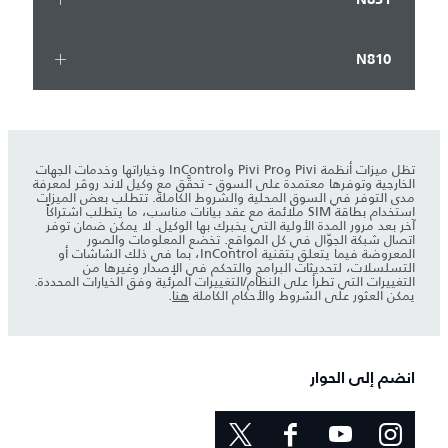
N810
تظل ميزات أنظمة Pivi وPivi Pro وInControl وخياراتها وخدمات الجهات
الخارجية وتوفرها معتمدة على السوق - تحقَّق مع وكيل لاند روڤر لمعرفة
مدى التوفر في السوق المحلية والشروط الكاملة. تتطلب بعض الميزات
استخدام بطاقة SIM ملائمة مع عقد بيانات مناسب، ما يتطلب اشتراكاً
آخر بعد مرور المدة الأولية التي يخبرك بها الوكيل. لا يمكن ضمان توفر
اتصال شبكة الجوّال في كل المواقع. تخضع المعلومات والصور
المعروضة فيما يتعلق بتقنية InControl، بما في ذلك الشاشات أو
التسلسلات، لتحديثات البرامج والتحكم في الإصدار وغيرها من
التغييرات التي تطرأ على النظام/التغييرات المرئية وفق الخيارات المحددة.
يمكن العثور على الشروط والأحكام الكاملة
هنا
.
انضم إلى الحوار