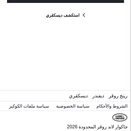
للون
استكشف ديسكڤري
لداخلي
راز
ام
إعادة الضبط
رينج روڤر
ديفندر
ديسكڤري
الشروط والأحكام
سياسة الخصوصية
سياسة ملفات الكوكيز
جاكوار لاند روڤر المحدودة 2026