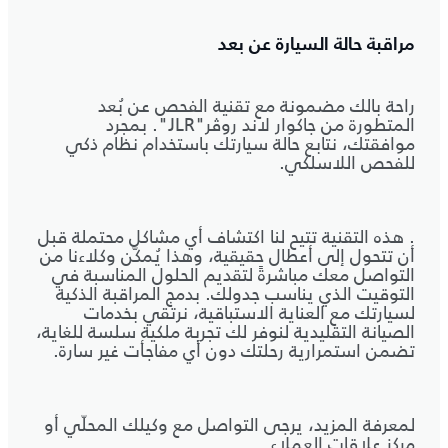
مراقبة حالة السيارة عن بعد
راحة بالك مضمونة مع تقنية الفحص عن بُعد
المتطورة من جاكوار لاند روڤر"JLR". بمجرد
موافقتك، نتابع حالة سيارتك باستخدام نظام ذكي
للفحص اللاسلكي.
. هذه التقنية تتيح لنا اكتشاف أي مشاكل محتملة قبل
أن تتحول إلى أعطال حقيقية، وهذا يُمكّن وكلاءنا من
التواصل معك مباشرةً لتقديم الحلول المناسبة في
التوقيت الذي يناسب جدولك. بدمج المراقبة الذكية
لسيارتك مع العناية الاستباقية، نرتقي بخدمات
الصيانة التقليدية لنوفر لك تجربة ملكية سلسة للغاية،
تضمن استمرارية رحلتك دون أي مفاجأت غير سارة.
لمعرفة المزيد، يرجى التواصل مع وكيلك المحلّي أو
مركز علاقات العملاء.