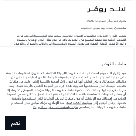
جاكوار لاند روڨر المحدودة: 2026
فلسطين, شركة ريتز موترز المحدودة
تعكس الأوزان المذكورة مواصفات السيارة القياسية. سوف تؤثر الإكسسوارات وغيرها من
العناصر المثبتة بعد نقطة التصنيع في الحمولة. تأكد من عدم تجاوز الوزن الإجمالي للسيارة
والحد الأقصى لأحمال المحور عند تحميل السيارة بالإكسسوارات والركاب والسوائل والوقود
والحمولة.
المعلومات والمواصفات والأسعار والألوان المذكورة على هذا الموقع قد تختلف من بلد إلى
ملفات الكوكيز
آخر، كما أنّها قد تتغير بدون إشعار مسبق. الرجاء التواصل مع وكيلنا المحلي للتأكد من توفّرها
والتحقق من الأسعار.
تود جاكوار لاند روڤر استخدام ملفات تعريف الارتباط الخاصة بك لتخزين المعلومات اللازمة
إن النقص العالمي في أشباه الموصلات يؤثر حاليًا
على جهاز الكمبيوتر الخاص بك لتحسين تجربة موقعنا وتمكيننا من إخبارك والإعلان عن
ملاحظة مهمة حول الصور والمواصفات.
في مواصفات تصميم السيارات وتوفر الخيارات وتوقيتات التصاميم. هذا ظرف ديناميكي
منتجاتنا وخدماتنا، والتي نعتقد أنها قد تكون ذات أهمية بالنسبة إليك. واحد من ملفات
للغاية، ونتيجة لذلك، قد لا تمثّل الصور المستخدَمة ضمن موقع الويب حاليًا المواصفات الحالية
تعريف الارتباط التي نستخدمها ضرورية لعدة أجزاء من الموقع للعمل بطريقة جيدة، وقد
بالكامل بالنسبة إلى الميزات والخيارات والحلية ومجموعات الألوان. يرجى استشارة وكيلك الذي
تم بالفعل إرسالها. يمكنك حذف جميع ملفات تعريف الارتباط من هذا الموقع وحظرها، إلا
سيتمكّن من تأكيد أي تقييدات حالية معك للسماح لك باتخاذ قرار مدروس
أن بعض المكونات الأساسية بالنسبة لاشتغال الموقع قد لا تعمل بشكل صحيح. لمعرفة
المزيد عن إعلاناتنا عبر الإنترنت أو حول ملفات تعريف الارتباط التي نستخدمها وكيفية
الأرقام المقدمة هي نتيجة لاختبارات المصنع الرسمية وفقاً لتشريعات الاتحاد الأوروبي. قد
حذفها، يرجى الرجوع إلى
سياسة الخصوصية
. عند الإغلاق، فإنك توافق على استخدام
يتباين استهلك الوقود الفعلي للمركبة عن ذلك المتحقق في تلك الاختبارات كما أن هذه
ملفات تعريف الارتباط بما يتماشى
مع سياسة ملفات تعريف الارتباط
.
الأرقام بغرض المقارنة فحسب.‎‎‎
نعم
عرض المزيد
ابحث عن وكيل