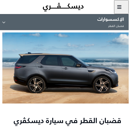
الإكسسوارات
قضبان القطر
قضبان القطر في سيارة ديسكڤري