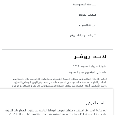
سياسة الخصوصية
ملفات الكوكيز
خريطة الموقع
شركة جاكوار لاند روڤر
جاكوار لاند روڨر المحدودة: 2026
فلسطين, شركة ريتز موترز المحدودة
تعكس الأوزان المذكورة مواصفات السيارة القياسية. سوف تؤثر الإكسسوارات وغيرها من
العناصر المثبتة بعد نقطة التصنيع في الحمولة. تأكد من عدم تجاوز الوزن الإجمالي للسيارة
والحد الأقصى لأحمال المحور عند تحميل السيارة بالإكسسوارات والركاب والسوائل والوقود
والحمولة.
المعلومات والمواصفات والأسعار والألوان المذكورة على هذا الموقع قد تختلف من بلد إلى
ملفات الكوكيز
آخر، كما أنّها قد تتغير بدون إشعار مسبق. الرجاء التواصل مع وكيلنا المحلي للتأكد من توفّرها
والتحقق من الأسعار.
تود جاكوار لاند روڤر استخدام ملفات تعريف الارتباط الخاصة بك لتخزين المعلومات اللازمة
إن النقص العالمي في أشباه الموصلات يؤثر حاليًا
على جهاز الكمبيوتر الخاص بك لتحسين تجربة موقعنا وتمكيننا من إخبارك والإعلان عن
ملاحظة مهمة حول الصور والمواصفات.