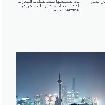
ي جميع
قام بتصميمها قسم عمليات السيارات
الخاصة لدينا، بما في ذلك رينج روڤر
Sentinel المذهلة.