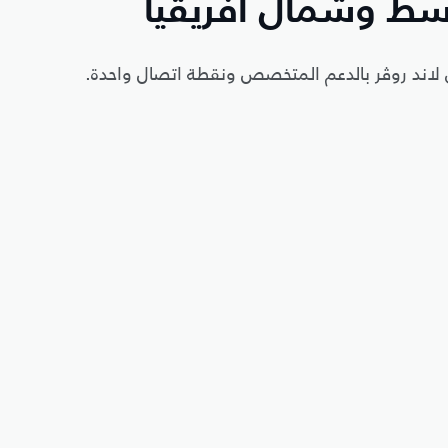
سط وشمال أفريقيا
لاند روڤر بالدعم المتخصص ونقطة اتصال واحدة.