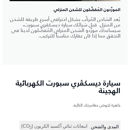
المورِّدون المُفضَّلون للشحن المنزلي
يُعد الشاحن المُركَّب بشكل احترافي أسرع طريقة للشحن
من المنزل. قبل شرائك سيارة ديسكڤري سبورت،
سيساعدك مورِّدو الشحن المنزلي المُفضَّلون لدينا في
التحقق مما إذا كان عقارك مناسباً للتركيب.
سيارة ديسكڤري سبورت الكهربائية
الهجينة
جاهزة لخوض مغامرتك التالية.
انبعاثات ثنائي أكسيد الكربون (‎CO
المدى والشحن
‎2