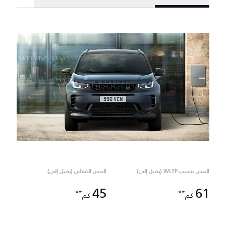
المدى بحسب WLTP (يصل إلى)
المدى الفعلي (يصل إلى)
45
61
**
**
كم
كم