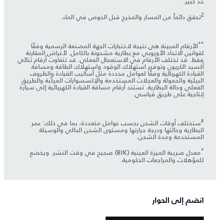
حد كبير.
2
تحقق دائماً من المسار والمخرج قبل الخوض في الماء.
**
الأرقام المبينة هي نتيجة لاختبارات الجهة المصنعة الرسمية وفقًا
لقوانين الاتحاد الأوروبي مع بطارية مشحونة بالكامل. لأغراض المقارنة
فقط. قد تختلف الأرقام في الاستعمال الفعلي. قد تتفاوت أرقام ثنائي
أكسيد الكربون وتوفير استهلاك الوقود واستهلاك الطاقة ومسافة
القيادة الكهربائية وفقًا لعوامل محددة مثل أساليب القيادة والظروف
البيئية والحمولة والعجلات المستخدمة والإكسسوارات المركّبة والطريق
الفعلي وحالة البطارية. تستند أرقام مسافة القيادة الكهربائية إلى سيارة
إنتاجية على طريق قياسي.
‡
ستختلف أوقات الشحن بحسب عوامل متعددة، بما في ذلك: عمر
البطارية وحالتها ودرجة حرارتها ومستوى الشحن الحالي والوسيلة
المستخدمة ومدة الشحن.
*
معدل ضريبة الميزة العينية (BIK) صحيح في وقت النشر. ويخضع
للمؤهلات والمراجعات الحكومية.
انضم إلى الحوار