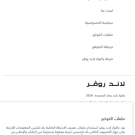
ابحث عنا
سياسة الخصوصية
ملفات الكوكيز
خريطة الموقع
شركة جاكوار لاند روڤر
جاكوار لاند روڨر المحدودة: 2026
فلسطين, شركة ريتز موترز المحدودة
تعكس الأوزان المذكورة مواصفات السيارة القياسية. سوف تؤثر الإكسسوارات وغيرها من
العناصر المثبتة بعد نقطة التصنيع في الحمولة. تأكد من عدم تجاوز الوزن الإجمالي للسيارة
ملفات الكوكيز
والحد الأقصى لأحمال المحور عند تحميل السيارة بالإكسسوارات والركاب والسوائل والوقود
والحمولة.
تود جاكوار لاند روڤر استخدام ملفات تعريف الارتباط الخاصة بك لتخزين المعلومات اللازمة
على جهاز الكمبيوتر الخاص بك لتحسين تجربة موقعنا وتمكيننا من إخبارك والإعلان عن