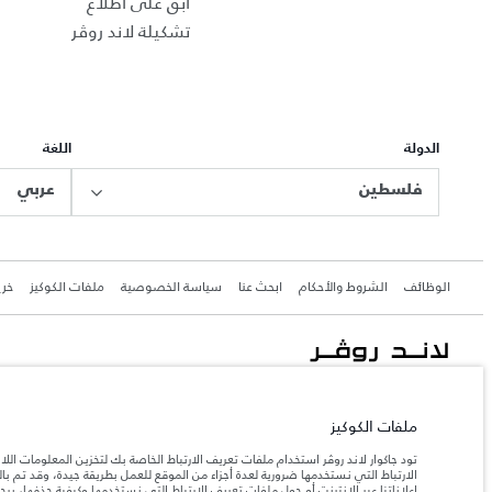
ابق على اطلاع
تشكيلة لاند روڤر
الدولة
اللغة
فلسطين
عربي
الوظائف
الشروط والأحكام
ابحث عنا
سياسة الخصوصية
ملفات الكوكيز
خري
جاكوار لاند روڨر المحدودة: 2026
فلسطين, شركة ريتز موترز المحدودة
ملفات الكوكيز
تعكس الأوزان المذكورة مواصفات السيارة القياسية. سوف تؤثر الإكسسوارات وغيرها من العناصر المثبت
تود جاكوار لاند روڤر استخدام ملفات تعريف الارتباط الخاصة بك لتخزين المعلومات الل
الارتباط التي نستخدمها ضرورية لعدة أجزاء من الموقع للعمل بطريقة جيدة، وقد تم 
إعلاناتنا عبر الإنترنت أو حول ملفات تعريف الارتباط التي نستخدمها وكيفية حذفها، ير