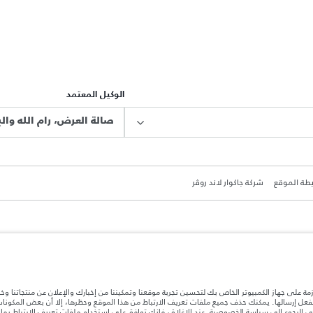
الوكيل المعتمد
صالة العرض، رام الله والب
طة الموقع
شركة جاكوار لاند روڤر
ة بعد نقطة التصنيع في الحمولة. تأكد من عدم تجاوز الوزن الإجمالي للسيارة والحد الأقصى لأحمال المحور عن
ازمة على جهاز الكمبيوتر الخاص بك لتحسين تجربة موقعنا وتمكيننا من إخبارك والإعلان عن منتجاتنا وخ
بالفعل إرسالها. يمكنك حذف جميع ملفات تعريف الارتباط من هذا الموقع وحظرها، إلا أن بعض المكون
جى الرجوع إلى
سياسة الخصوصية
. عند الإغلاق، فإنك توافق على استخدام ملفات تعريف الارتباط بم