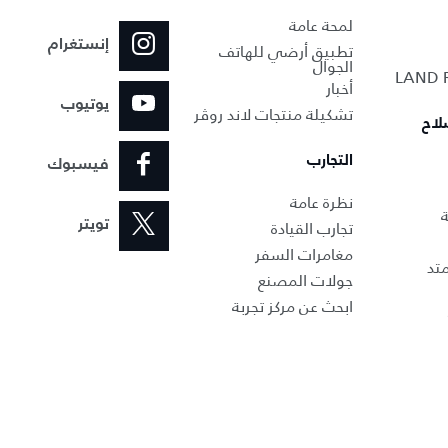
لمحة عامة
إنستغرام
تطبيق أرضي للهاتف
الجوال
أخبار
يوتيوب
تشكيلة منتجات لاند روڤر
لاح
التجارب
فيسبوك
نظرة عامة
ة
تجارب القيادة
تويتر
مغامرات السفر
تد
جولات المصنع
ابحث عن مركز تجربة