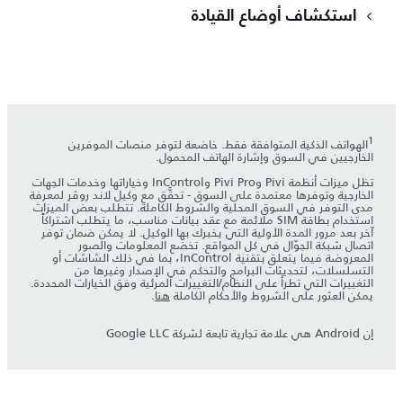
استكشاف أوضاع القيادة
1
الهواتف الذكية المتوافقة فقط. خاضعة لتوفر منصات الموفرين
الخارجيين في السوق وإشارة الهاتف المحمول.
تظل ميزات أنظمة Pivi وPivi Pro وInControl وخياراتها وخدمات الجهات
الخارجية وتوفرها معتمدة على السوق - تحقَّق مع وكيل لاند روڤر لمعرفة
مدى التوفر في السوق المحلية والشروط الكاملة. تتطلب بعض الميزات
استخدام بطاقة SIM ملائمة مع عقد بيانات مناسب، ما يتطلب اشتراكاً
آخر بعد مرور المدة الأولية التي يخبرك بها الوكيل. لا يمكن ضمان توفر
اتصال شبكة الجوّال في كل المواقع. تخضع المعلومات والصور
المعروضة فيما يتعلق بتقنية InControl، بما في ذلك الشاشات أو
التسلسلات، لتحديثات البرامج والتحكم في الإصدار وغيرها من
التغييرات التي تطرأ على النظام/التغييرات المرئية وفق الخيارات المحددة.
يمكن العثور على الشروط والأحكام الكاملة
هنا
.
إن Android هي علامة تجارية تابعة لشركة Google LLC