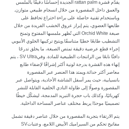
يقدّم قشرة
rattan palm
الجديدة إحساسًا دقيقًا بالملمس
والعمق داخل المقصورة من خلال انسجام طبيعي متوازن.
وباستخدام تقنية حاصلة على براءة اختراع تحافظ على
طابعها العضوي، يتم إبراز عروق الخشب الفريدة من خلال
صبغة
Orchid White
التي تُظهر ملمسها المفتوح وتمنح
التشطيب طابعًا خطيًا متناسقًا
.
ويتيح تركيبها الخلوي الأنبوبي
إجراء قطع عرضية دقيقة تمتص الصبغة، ما يخلق تدرجًا
دافئًا نابعًا من الراتنجات الطبيعية للمادة. وفي
SV Ultra
، يتم
إنهاء هذه القشرة بدرجة لونية أكثر إشراقًا لإضفاء طابع
معاصر أكثر حداثة
.
ويمتد هذا العنصر عبر المقصورة
بانسيابية، حيث يمر أسفل الشاشة الأحادية، ويتواصل عبر
المقصورة وصولًا إلى طاولة النادي الخلفية القابلة للنشر
كهربائيًا، وكذلك باب حجرة التبريد المدمجة، ليشكّل خيطًا
تصميميًا موحدًا يربط مختلف عناصر المساحة الداخلية
.
يتم الارتقاء بتجربة المقصورة من خلال عناصر دقيقة تشمل
مفاتيح تحكم من السيراميك الأبيض اللامع، وعتبات
SV