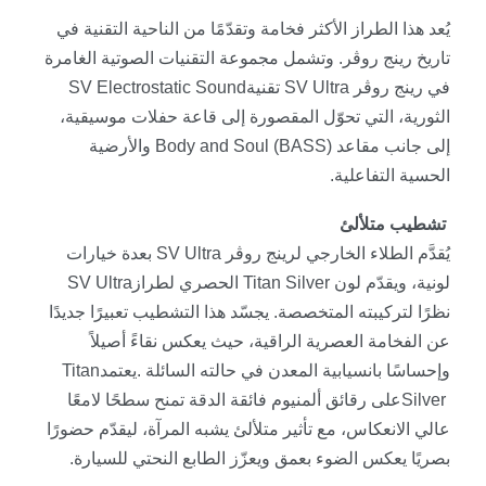
يُعد هذا الطراز الأكثر فخامة وتقدّمًا من الناحية التقنية في
تاريخ رينج روڤر. وتشمل مجموعة التقنيات الصوتية الغامرة
في رينج روڤر
SV Ultra
تقنية
SV Electrostatic Sound
الثورية، التي تحوّل المقصورة إلى قاعة حفلات موسيقية،
إلى جانب مقاعد
Body and Soul (BASS)
والأرضية
الحسية التفاعلية
.
تشطيب متلألئ
يُقدَّم الطلاء الخارجي لرينج روڤر
SV Ultra
بعدة خيارات
لونية، ويقدّم لون
Titan Silver
الحصري لطراز
SV Ultra
نظرًا لتركيبته المتخصصة. يجسّد هذا التشطيب تعبيرًا جديدًا
عن الفخامة العصرية الراقية، حيث يعكس نقاءً أصيلاً
وإحساسًا بانسيابية المعدن في حالته السائلة
.
يعتمد
Titan
Silver
على رقائق ألمنيوم فائقة الدقة تمنح سطحًا لامعًا
عالي الانعكاس، مع تأثير متلألئ يشبه المرآة، ليقدّم حضورًا
بصريًا يعكس الضوء بعمق ويعزّز الطابع النحتي للسيارة
.