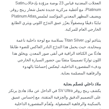
العجلات المعدنية قياس 23 بوصة مزوّدة بإدخالات
Satin
Platinum
، مع أغطية مركزية جديدة تحمل شعار رينج روڤر.
ويضيف المظهر المعدني المؤكسد لملمس
Platinum Atlas
تباينًا دقيقًا ومصقولًا يعزّز عمق التدرّج اللوني ويثري الطابع
الخارجي العام للمركبة
.
يتناغم لون
Titan Silver
بسلاسة مع لوحة داخلية ناعمة
ومحايدة، حيث يحمل هذا التدرّج النادر العاكس للضوء طابعًا
هادئًا من الكثافة الراقية في أنقى صور المعدن
.
ويخلق هذا
اللون توازنًا تصميميًا متقنًا بين حضور السيارة الخارجي
ودفء المقصورة الداخلية، ليعكس إحساسًا بالهدوء
والرفاهية المصمّمة بعناية
.
ملاذ داخلي مُصمَّم بعناية
يكشف رينج روڤر
SV Ultra
في الداخل عن ملاذ هادئ يرتكز
على التصميم الدقيق والحِرَفية المتقنة، مع إحساس عميق
بالسكينة والرفاهية المصقولة. وتُقدَّم المقصورة الداخلية