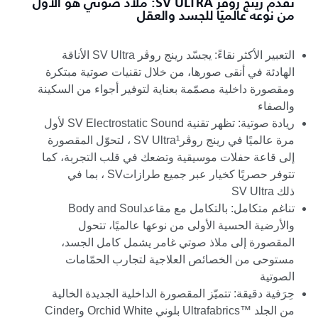
تقدّم رينج روڤر SV ULTRA: ملاذ صوتي هو الأول
من نوعه عالميًا للجسد والعقل
التعبير الأكثر نقاءً: يجسّد رينج روڤر
SV Ultra
الأناقة
الهادئة في أنقى صورها، من خلال تقنيات صوتية مبتكرة
ومقصورة داخلية مصمّمة بعناية لتوفير أجواء من السكينة
والصفاء
ريادة صوتية: تظهر تقنية
SV Electrostatic Sound
لأول
مرة عالميًا في رينج روڤر
SV Ultra¹
، لتحوّل المقصورة
إلى قاعة حفلات موسيقية وتضعك في قلب التجربة، كما
تتوفر حصريًا كخيار عبر جميع طرازات
SV
، بما في
ذلك
SV Ultra
تناغم متكامل: بالتكامل مع مقاعد
Body and Soul
والأرضية الحسية الأولى من نوعها عالميًا، تتحول
المقصورة إلى ملاذ صوتي غامر يشمل كامل الجسد،
مستوحى من الخصائص العلاجية لتجارب الحمّامات
الصوتية
حِرَفية دقيقة: تتميّز المقصورة الداخلية الجديدة الخالية
من الجلد
Ultrafabrics™
بلوني
Orchid White
و
Cinder