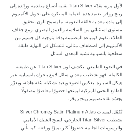
لأول مرة، يقدّم
Titan Silver
تقنية أصباغ متقدمة ورائدة إلى
رينج روڤر. تعتمد هذه العملية المبتكرة على تحويل الألمنيوم
إلى مادة معدنية فائقة النعومة، ما يسمح للون بتحقيق
مستوى استثنائي من السلاسة والعمق البصري
.
ومع جفاف
الطلاء، تقوم كيمياءه المصممة بدقة بتوجيه كل جسيم من
الألمنيوم إلى اصطفاف مثالي، لتتشكل في النهاية طبقة
سطحية بانسيابية تشبه المعدن السائل
.
في الضوء الطبيعي، يكشف لون
Titan Silver
عن طبيعته
الكاملة. فهو تشطيب معدني سائل لامع يتحرك بانسيابية عبر
هيكل السيارة، يعكس الضوء ويعيد تشكيله بثقة هادئة، ويعزّز
الطابع النحتي للمركبة ليمنحها حضورًا معاصرًا مصقولًا
يجسّد نقاء تصميم رينج روڤر
.
تُكمّل لمسات
Satin Platinum Atlas
و
Silver Chrome
تشطيب
Titan Silver
الخارجي، لتمنح الشبك الأمامي
والرسومات الجانبية حضورًا أكثر تميزًا ورفعة
.
كما تأتي