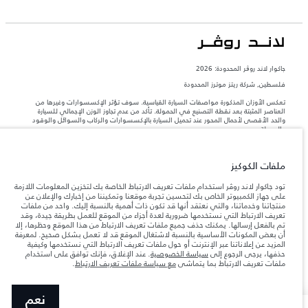
جاكوار لاند روڨر المحدودة: 2026
فلسطين, شركة ريتز موترز المحدودة
تعكس الأوزان المذكورة مواصفات السيارة القياسية. سوف تؤثر الإكسسوارات وغيرها من
العناصر المثبتة بعد نقطة التصنيع في الحمولة. تأكد من عدم تجاوز الوزن الإجمالي للسيارة
والحد الأقصى لأحمال المحور عند تحميل السيارة بالإكسسوارات والركاب والسوائل والوقود
والحمولة.
المعلومات والمواصفات والأسعار والألوان المذكورة على هذا الموقع قد تختلف من بلد إلى
ملفات الكوكيز
آخر، كما أنّها قد تتغير بدون إشعار مسبق. الرجاء التواصل مع وكيلنا المحلي للتأكد من توفّرها
والتحقق من الأسعار.
تود جاكوار لاند روڤر استخدام ملفات تعريف الارتباط الخاصة بك لتخزين المعلومات اللازمة
إن النقص العالمي في أشباه الموصلات يؤثر حاليًا
على جهاز الكمبيوتر الخاص بك لتحسين تجربة موقعنا وتمكيننا من إخبارك والإعلان عن
ملاحظة مهمة حول الصور والمواصفات.
في مواصفات تصميم السيارات وتوفر الخيارات وتوقيتات التصاميم. هذا ظرف ديناميكي
منتجاتنا وخدماتنا، والتي نعتقد أنها قد تكون ذات أهمية بالنسبة إليك. واحد من ملفات
للغاية، ونتيجة لذلك، قد لا تمثّل الصور المستخدَمة ضمن موقع الويب حاليًا المواصفات الحالية
تعريف الارتباط التي نستخدمها ضرورية لعدة أجزاء من الموقع للعمل بطريقة جيدة، وقد
بالكامل بالنسبة إلى الميزات والخيارات والحلية ومجموعات الألوان. يرجى استشارة وكيلك الذي
تم بالفعل إرسالها. يمكنك حذف جميع ملفات تعريف الارتباط من هذا الموقع وحظرها، إلا
سيتمكّن من تأكيد أي تقييدات حالية معك للسماح لك باتخاذ قرار مدروس
أن بعض المكونات الأساسية بالنسبة لاشتغال الموقع قد لا تعمل بشكل صحيح. لمعرفة
المزيد عن إعلاناتنا عبر الإنترنت أو حول ملفات تعريف الارتباط التي نستخدمها وكيفية
الأرقام المقدمة هي نتيجة لاختبارات المصنع الرسمية وفقاً لتشريعات الاتحاد الأوروبي. قد
حذفها، يرجى الرجوع إلى
سياسة الخصوصية
. عند الإغلاق، فإنك توافق على استخدام
يتباين استهلك الوقود الفعلي للمركبة عن ذلك المتحقق في تلك الاختبارات كما أن هذه
ملفات تعريف الارتباط بما يتماشى
مع سياسة ملفات تعريف الارتباط
.
الأرقام بغرض المقارنة فحسب.‎‎‎
نعم