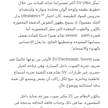
“يمثّل
SV Ultra
أكثر تفسيراتنا حداثة للمادة، من خلال
خطوط نظيفة ولوحة ألوان محايدة متوازنة واستخدام
مدروس للمواد الطبيعية. كان اختيار
Ultrafabrics™
بدل
الجلد مقصودًا، إذ يسمح بظهور النقوش الدقيقة المحفورة
بالليزر والثقوب المعقدة التي تميّز المقصورة. أما
قشرة
palm
veneer
تقدّم تعبيرًا جديدًا للمادة بفضل
مسامها المفتوحة وتشطيبها الفاتح، ما يعزّز الإحساس
بالهدوء والانسجام
.”
تقنية
SV Electrostatic Sound
الأولى من نوعها عالميًا تعيد
تعريف تجربة الصوت داخل السيارة، وهي متاحة كخيار
حصري عبر طرازات
SV.
تقدّم هذه التقنية تجربة استماع
عاطفية وغامرة، تتيح لكل راكب أن يشعر ويسمع كل نغمة
بدقة استثنائية ووضوح عالٍ
.
يتكوّن النظام من 21 مكبر صوت موزعة بعناية داخل
المقصورة، بما في ذلك وحدات فائقة النحافة مدمجة في