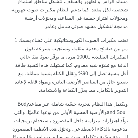
مساند الرأس والظهور والسقف، لتشكّل مناطق استماع
شخصية لكل مقعد. كما يدعم النظام مكبرات صوت جهورية،
ومحوّلات اهتزاز خفيفة في المقاعد، ومحوّلات أرضية
مدمجة لتشكيل مشهد صوتي شامل وغامر
.
تعتمد مكبرات الصوت الكهروستاتيكية على غشاء بسمك 1
مم بين صفائح معدنية مثقبة، وتستجيب بسرعة تفوق
المكبرات التقليدية بـ1000 مرة، ما يوفّر صوتًا نقيًا عالي
الدقة مع تشوّه شبه معدوم. كما تستهلك هذه التقنية طاقة
أقل بنسبة تصل إلى 90% وتقلل الكتلة بنسبة مماثلة، مع
تصنيع خالٍ من العناصر الأرضية النادرة وبمواد قابلة لإعادة
التدوير بالكامل، مما يعزّز الكفاءة والاستدامة
.
ويكتمل هذا النظام بتجربة حسّية شاملة عبر مقاعد
Body
and Soul
والأرضية الحسية الأولى من نوعها عالميًا، والتي
تولّد اهتزازات متزامنة داخل المقصورة باستخدام برمجيات
مدعومة بالذكاء الاصطناعي. وتحوّل هذه الأنظمة المقصورة
إلى بيئة حسّية متكاملة، حيث يصبح الصوت إحساسًا جسديًا