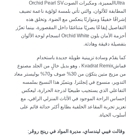
Ultra
المميزة، ومكبرات الصوت
Orchid Pearl SV
المطابقة للألوان، والتي تأتي بلمسة لؤلؤية ناعمة تضيف
إشراقًا خفيفًا ومتوازنًا ينعكس مع الضوء. وتخلق هذه
التفاصيل إيقاعًا بصريًا متناغمًا داخل المقصورة، بينما تعزّز
أحزمة الأمان بلون
Orchid White
انسجام لوحة الألوان
بتفصيلة دقيقة وهادئة
.
كما يقدّم وسادة تزيينية طويلة جديدة باستخدام
قماش
Kvadrat Remix
، وهو بديل خالٍ من الجلد مصنوع
من مزيج متين يتكوّن من 30% صوف و70% بوليستر معاد
التدوير، منسوج في إنجلترا. ويتميّز هذا النسيج بملمسه
التفاعلي الذي يستجيب طبيعيًا لدرجة الحرارة، ليعكس
إحساس الراحة الموجود في الأثاث المنزلي الراقي، مع
تعزيز تجربة المقاعد الخلفية بطابع أكثر حداثة قائم على
أسلوب الحياة.
وقالت فيبي ليندساي، مديرة المواد في رينج روڤر
: