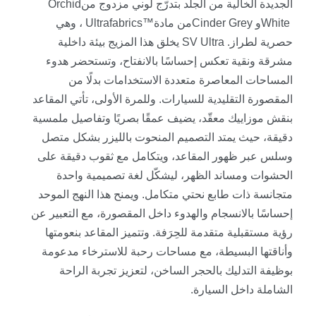
الجديدة الخالية من الجلد بتدرّج لوني مزدوج من
Orchid
White
و
Cinder Grey
من مادة
Ultrafabrics™
، وهي
حصرية لطراز
SV Ultra .
يخلق هذا المزيج بيئة داخلية
مشرقة ونقية تعكس إحساسًا بالانفتاح، وتستحضر هدوء
المساحات المعاصرة متعددة الاستخدامات بدلًا من
المقصورة التقليدية للسيارات. وللمرة الأولى، تأتي المقاعد
بنقش موزاييك معقّد، يضيف عمقًا بصريًا وتفاصيل ملمسية
دقيقة، حيث يمتد التصميم المنحوت بالليزر بشكل متصل
وسلس عبر ظهور المقاعد، ويتكامل مع ثقوب دقيقة على
الحشوات ومساند الظهر، ليشكّل لغة تصميمية واحدة
متجانسة ذات طابع نحتي متكامل
.
ويمنح هذا النهج الموحد
إحساسًا بالانسجام والهدوء داخل المقصورة، مع التعبير عن
رؤية مستقبلية متقدمة للحِرَفة. وتتميز المقاعد بنعومتها
وأناقتها البسيطة، مع مساحات رحبة للاسترخاء مدعومة
بوظيفة التدليك بالحجر الساخن، لتعزيز تجربة الراحة
الشاملة داخل السيارة
.