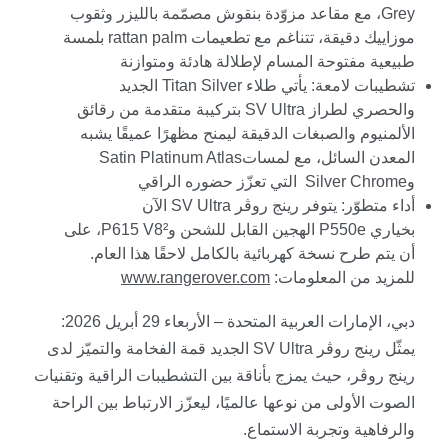
Grey
، مع مقاعد مزوّدة بنقوش مصمّمة بالليزر وثقوب
موزاييك دقيقة، تتناغم مع تطعيمات
rattan palm
بلمسة
طبيعية مفتوحة المسام لإطلالة هادئة ومتوازنة
تشطيبات لامعة: يأتي طلاء
Titan Silver
الجديد
والحصري لطراز
SV Ultra
بتركيبة متقدمة من رقائق
الألمنيوم والصبغات الدقيقة ليمنح مظهرًا عميقًا يشبه
المعدن السائل، مع لمسات
Satin Platinum Atlas
و
Silver Chrome
التي تعزّز حضوره الراقي
أداء متطوّر: يتوفر رينج روڤر
SV Ultra
الآن
بخياري
P550e
الهجين القابل للشحن و
P615 V8²
، على
أن يتم طرح نسخة كهربائية بالكامل لاحقًا هذا العام.
للمزيد من المعلومات:
www.rangerover.com
دبي، الإمارات العربية المتحدة – الأربعاء 29 أبريل 2026:
يمثّل رينج روڤر
SV Ultra
الجديد قمة الفخامة والتميّز لدى
رينج روڤر، حيث يمزج بأناقة بين التشطيبات الراقية وتقنيات
الصوت الأولى من نوعها عالميًا، ليعزّز الارتباط بين الراحة
والرفاهية وتجربة الاستماع
.