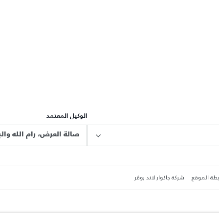
الوكيل المعتمد
صالة العرض، رام الله والب
طة الموقع
شركة جاكوار لاند روڤر