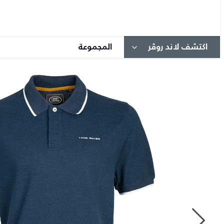
اكتشف لاند روڤر
المجموعة