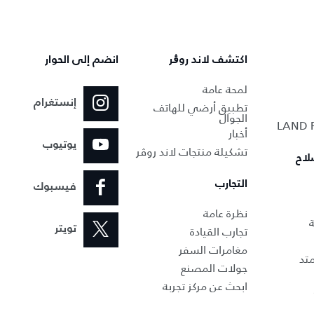
اكتشف لاند روڨر
انضم إلى الحوار
لمحة عامة
إنستغرام
تطبيق أرضي للهاتف
الجوال
أخبار
يوتيوب
تشكيلة منتجات لاند روڤر
لاح
التجارب
فيسبوك
نظرة عامة
ة
تجارب القيادة
تويتر
مغامرات السفر
تد
جولات المصنع
ابحث عن مركز تجربة