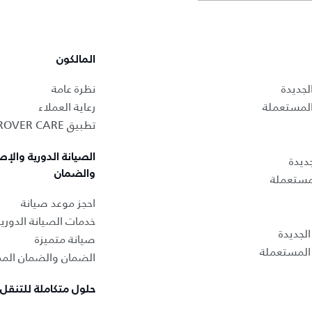
المالكون
لجديدة
نظرة عامة
المستعملة
رعاية العملاء
تطبيق LAND ROVER CARE
الصيانة الدورية والإص
ديدة
والضمان
لمستعملة
احجز موعد صيانة
خدمات الصيانة الدوري
لجديدة
صيانة متميزة
المستعملة
الضمان والضمان المم
حلول متكاملة للتنقل