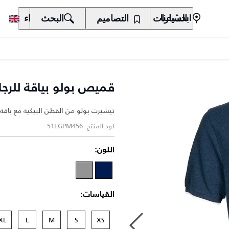
السيارات
المالكون
التصاميم
الاكتشاف
البحث
الشراء
ابحث عنا
قميص بولو بياقة للرجا
تيشيرت بولو من القطن البيكية مع ياقة
كود المنتج: 51LGPM456
اللون:
القياسات:
XL
L
M
S
XS