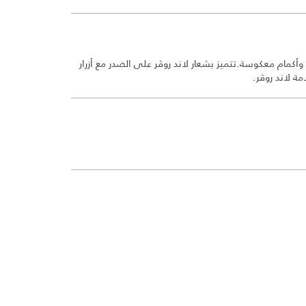
وأكمام معكوسة.تتميز بشعار لاند روڤر على الصدر مع أزرار
ة لاند روڤر.