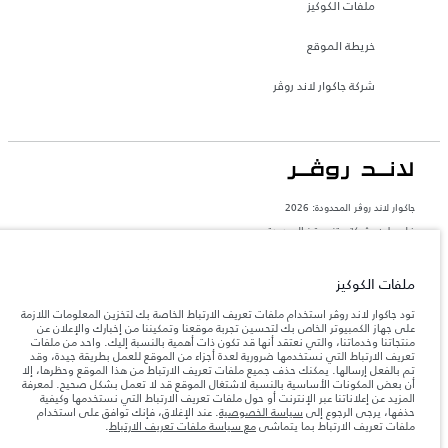
ملفات الكوكيز
خريطة الموقع
شركة جاكوار لاند روڤر
جاكوار لاند روڨر المحدودة: 2026
فلسطين, شركة ريتز موترز المحدودة
تعكس الأوزان المذكورة مواصفات السيارة القياسية. سوف تؤثر الإكسسوارات وغيرها من
العناصر المثبتة بعد نقطة التصنيع في الحمولة. تأكد من عدم تجاوز الوزن الإجمالي للسيارة
ملفات الكوكيز
والحد الأقصى لأحمال المحور عند تحميل السيارة بالإكسسوارات والركاب والسوائل والوقود
والحمولة.
تود جاكوار لاند روڤر استخدام ملفات تعريف الارتباط الخاصة بك لتخزين المعلومات اللازمة
على جهاز الكمبيوتر الخاص بك لتحسين تجربة موقعنا وتمكيننا من إخبارك والإعلان عن
منتجاتنا وخدماتنا، والتي نعتقد أنها قد تكون ذات أهمية بالنسبة إليك. واحد من ملفات
المعلومات والمواصفات والأسعار والألوان المذكورة على هذا الموقع قد تختلف من بلد إلى
آخر، كما أنّها قد تتغير بدون إشعار مسبق. الرجاء التواصل مع وكيلنا المحلي للتأكد من توفّرها
تعريف الارتباط التي نستخدمها ضرورية لعدة أجزاء من الموقع للعمل بطريقة جيدة، وقد
والتحقق من الأسعار.
تم بالفعل إرسالها. يمكنك حذف جميع ملفات تعريف الارتباط من هذا الموقع وحظرها، إلا
أن بعض المكونات الأساسية بالنسبة لاشتغال الموقع قد لا تعمل بشكل صحيح. لمعرفة
إن النقص العالمي في أشباه الموصلات يؤثر حاليًا
ملاحظة مهمة حول الصور والمواصفات.
المزيد عن إعلاناتنا عبر الإنترنت أو حول ملفات تعريف الارتباط التي نستخدمها وكيفية
في مواصفات تصميم السيارات وتوفر الخيارات وتوقيتات التصاميم. هذا ظرف ديناميكي
حذفها، يرجى الرجوع إلى
سياسة الخصوصية
. عند الإغلاق، فإنك توافق على استخدام
للغاية، ونتيجة لذلك، قد لا تمثّل الصور المستخدَمة ضمن موقع الويب حاليًا المواصفات الحالية
ملفات تعريف الارتباط بما يتماشى
مع سياسة ملفات تعريف الارتباط
.
بالكامل بالنسبة إلى الميزات والخيارات والحلية ومجموعات الألوان. يرجى استشارة وكيلك الذي
سيتمكّن من تأكيد أي تقييدات حالية معك للسماح لك باتخاذ قرار مدروس