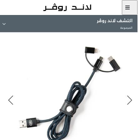
اكتشف لاند روڤر
المجموعة