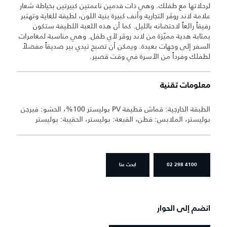
لرحلاتها مع طفلك. وهي ذات قدمين ناعمتين كبيرتين بخياطة شعار
علامة لاند روڤر التجارية وأنف كبيرة بنية اللون، لطيفة للغاية وتهتبر
رفيقاً رائعاً لاحتضانه بالليل. كما أن هذه اللعبة اللطيفة ستكون
بمثابة هدية مميّزة من لاند روڤر لأي طفل. وهي مناسبة لمغامرات
السفر إلى وجهات بعيدة. ويمكن أن تصبح تيدي بير صديقاً مفضلاً
لطفلك وفرداً من الأسرة في وقت قصير.
معلومات تقنية
الطبقة الخارجية: قماش قطيفة PV بوليستر 100%، الحشو: فيرجن
بوليستر، الملابس: قطن، القبعة: بوليستر، الحقيبة: بوليستر
02 298 4100
ابحث عنا
انضم إلى الحوار