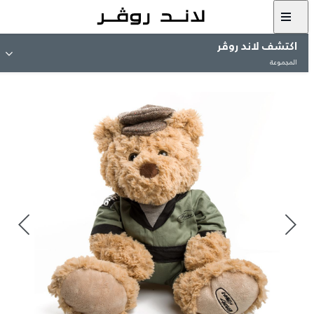
اكتشف لاند روڤر
المجموعة