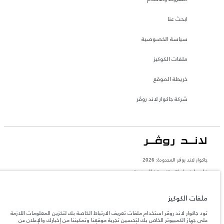
ابحث عنا
سياسة الخصوصية
ملفات الكوكيز
خريطة الموقع
شركة جاكوار لاند روڤر
جاكوار لاند روڨر المحدودة: 2026
فلسطين, شركة ريتز موترز المحدودة
تعكس الأوزان المذكورة مواصفات السيارة القياسية. سوف تؤثر الإكسسوارات وغيرها من
العناصر المثبتة بعد نقطة التصنيع في الحمولة. تأكد من عدم تجاوز الوزن الإجمالي للسيارة
ملفات الكوكيز
والحد الأقصى لأحمال المحور عند تحميل السيارة بالإكسسوارات والركاب والسوائل والوقود
والحمولة.
تود جاكوار لاند روڤر استخدام ملفات تعريف الارتباط الخاصة بك لتخزين المعلومات اللازمة
على جهاز الكمبيوتر الخاص بك لتحسين تجربة موقعنا وتمكيننا من إخبارك والإعلان عن