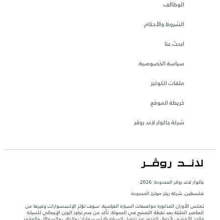
الوظائف
الشروط والأحكام
ابحث عنا
سياسة الخصوصية
ملفات الكوكيز
خريطة الموقع
شركة جاكوار لاند روڤر
جاكوار لاند روڨر المحدودة: 2026
فلسطين, شركة ريتز موترز المحدودة
تعكس الأوزان المذكورة مواصفات السيارة القياسية. سوف تؤثر الإكسسوارات وغيرها من
العناصر المثبتة بعد نقطة التصنيع في الحمولة. تأكد من عدم تجاوز الوزن الإجمالي للسيارة
والحد الأقصى لأحمال المحور عند تحميل السيارة بالإكسسوارات والركاب والسوائل والوقود