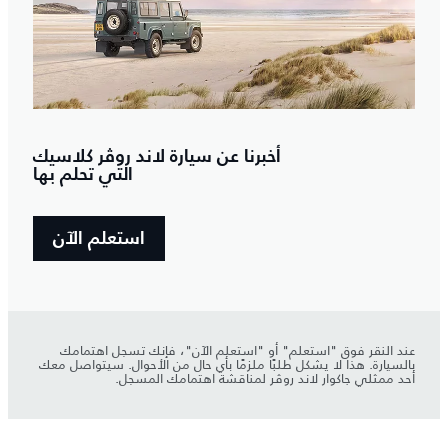
أخبرنا عن سيارة لاند روڤر كلاسيك
التي تحلم بها
استعلم الآن
عند النقر فوق "استعلم" أو "استعلم الآن"، فإنك تسجل اهتمامك
بالسيارة. هذا لا يشكل طلبًا ملزمًا بأي حال من الأحوال. سيتواصل معك
أحد ممثلي جاكوار لاند روڤر لمناقشة اهتمامك المسجل.