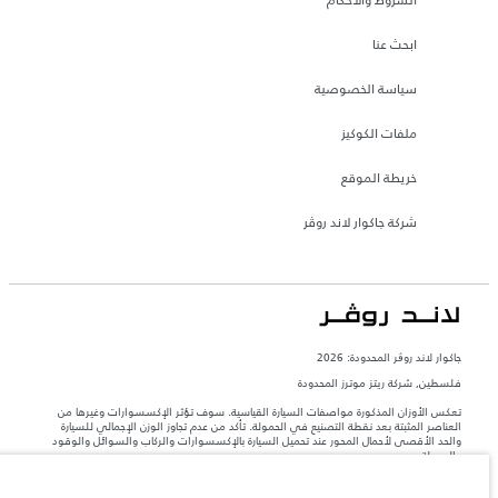
ابحث عنا
سياسة الخصوصية
ملفات الكوكيز
خريطة الموقع
شركة جاكوار لاند روڤر
جاكوار لاند روڨر المحدودة: 2026
فلسطين, شركة ريتز موترز المحدودة
تعكس الأوزان المذكورة مواصفات السيارة القياسية. سوف تؤثر الإكسسوارات وغيرها من
العناصر المثبتة بعد نقطة التصنيع في الحمولة. تأكد من عدم تجاوز الوزن الإجمالي للسيارة
والحد الأقصى لأحمال المحور عند تحميل السيارة بالإكسسوارات والركاب والسوائل والوقود
والحمولة.