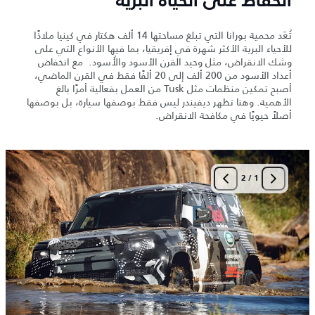
الحفاظ على الحياة البرية
تُعَد محمية بورانا التي تبلغ مساحتها 14 ألف هكتار في كينيا ملاذًا
للأحياء البرية الأكثر شهرة في إفريقيا، بما فيها الأنواع التي على
وشك الانقراض، مثل وحيد القرن الأسود والأُسود. مع انخفاض
أعداد الأسود من 200 ألف إلى 20 ألفًا فقط في القرن الماضي،
أصبح تمكين منظمات مثل Tusk من العمل بفعالية أمرًا بالغ
الأهمية. وهنا تظهر ديفيندر ليس فقط بوصفها سيارة، بل بوصفها
أصلاً حيويًا في مكافحة الانقراض.
2
/
1