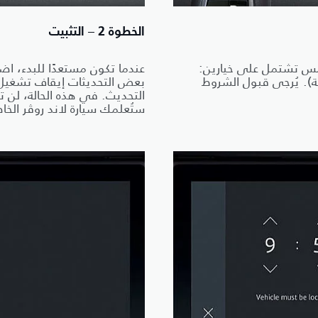
الخطوة 2 – التثبيت
مس تشتمل على خيارين:
يث الآن) أو "Schedule" (الجدولة). يُرجى قبول الشروط
بعض التحديثات إيقاف تشغيل 
التحديث. في هذه الحالة، لن ت
ستُعلمك سيارة لاند روڤر الخا