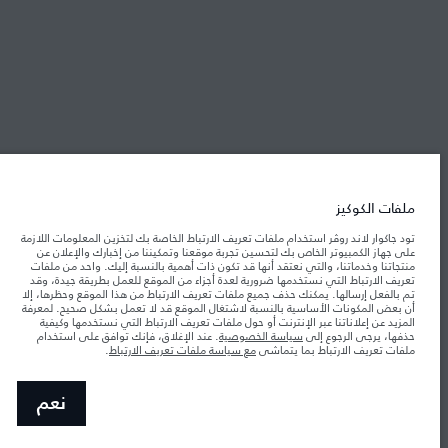
شركة جاكوار لاند روڤر
جاكوار لاند روڨر المحدودة: 2026
فلسطين, شركة ريتز موترز المحدودة
تعكس الأوزان المذكورة مواصفات السيارة القياسية. سوف تؤثر الإكسسوارات وغيرها من
العناصر المثبتة بعد نقطة التصنيع في الحمولة. تأكد من عدم تجاوز الوزن الإجمالي للسيارة
ملفات الكوكيز
والحد الأقصى لأحمال المحور عند تحميل السيارة بالإكسسوارات والركاب والسوائل والوقود
والحمولة.
تود جاكوار لاند روڤر استخدام ملفات تعريف الارتباط الخاصة بك لتخزين المعلومات اللازمة
على جهاز الكمبيوتر الخاص بك لتحسين تجربة موقعنا وتمكيننا من إخبارك والإعلان عن
منتجاتنا وخدماتنا، والتي نعتقد أنها قد تكون ذات أهمية بالنسبة إليك. واحد من ملفات
المعلومات والمواصفات والأسعار والألوان المذكورة على هذا الموقع قد تختلف من بلد إلى
تعريف الارتباط التي نستخدمها ضرورية لعدة أجزاء من الموقع للعمل بطريقة جيدة، وقد
آخر، كما أنّها قد تتغير بدون إشعار مسبق. الرجاء التواصل مع وكيلنا المحلي للتأكد من توفّرها
والتحقق من الأسعار.
تم بالفعل إرسالها. يمكنك حذف جميع ملفات تعريف الارتباط من هذا الموقع وحظرها، إلا
أن بعض المكونات الأساسية بالنسبة لاشتغال الموقع قد لا تعمل بشكل صحيح. لمعرفة
إن النقص العالمي في أشباه الموصلات يؤثر حاليًا
ملاحظة مهمة حول الصور والمواصفات.
المزيد عن إعلاناتنا عبر الإنترنت أو حول ملفات تعريف الارتباط التي نستخدمها وكيفية
في مواصفات تصميم السيارات وتوفر الخيارات وتوقيتات التصاميم. هذا ظرف ديناميكي
حذفها، يرجى الرجوع إلى
سياسة الخصوصية
. عند الإغلاق، فإنك توافق على استخدام
للغاية، ونتيجة لذلك، قد لا تمثّل الصور المستخدَمة ضمن موقع الويب حاليًا المواصفات الحالية
ملفات تعريف الارتباط بما يتماشى
مع سياسة ملفات تعريف الارتباط
.
بالكامل بالنسبة إلى الميزات والخيارات والحلية ومجموعات الألوان. يرجى استشارة وكيلك الذي
سيتمكّن من تأكيد أي تقييدات حالية معك للسماح لك باتخاذ قرار مدروس
الأرقام المقدمة هي نتيجة لاختبارات المصنع الرسمية وفقاً لتشريعات الاتحاد الأوروبي. قد
نعم
يتباين استهلك الوقود الفعلي للمركبة عن ذلك المتحقق في تلك الاختبارات كما أن هذه
الأرقام بغرض المقارنة فحسب.‎‎‎