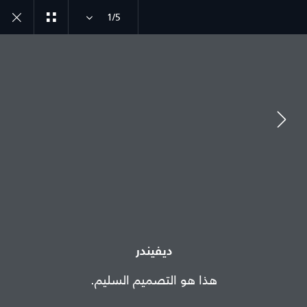
1/5
ديفيندر طراز سنة 26
الصور
انضم إلى الحوار
الدولة
ديفيندر
فلسطين
هذا هو التصميم السليم.
اللغة