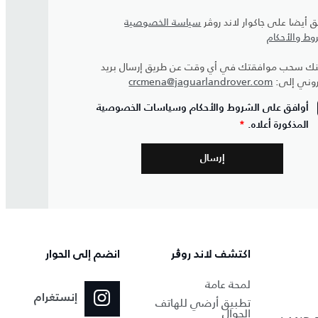
ق أيضا على جاكوار لاند روڤر
سياسة الخصوصية
وط والأحكام
ك سحب موافقتك في أي وقت عن طريق إرسال بريد
روني إلى:
crcmena@jaguarlandrover.com
أوافق على الشروط والأحكام وسياسات الخصوصية
المذكورة أعلاه.
*
اكتشف لاند روڨر
انضم إلى الحوار
لمحة عامة
إنستغرام
تطبيق أرضي للهاتف
الجوال