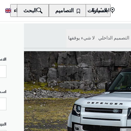
السيارات
المالكون
التصاميم
الاكتشاف
البحث
الشراء
ابحث عنا
التصميم الداخلي
لا شيء يوقفها
الاس
اسم 
البري