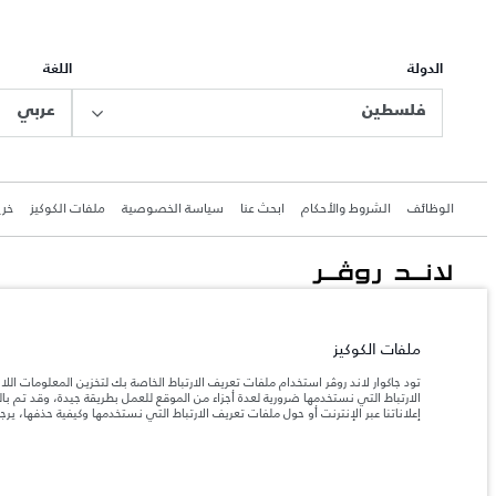
الدولة
اللغة
فلسطين
عربي
الوظائف
الشروط والأحكام
ابحث عنا
سياسة الخصوصية
ملفات الكوكيز
خري
جاكوار لاند روڨر المحدودة: 2026
فلسطين, شركة ريتز موترز المحدودة
ملفات الكوكيز
تعكس الأوزان المذكورة مواصفات السيارة القياسية. سوف تؤثر الإكسسوارات وغيرها من العناصر المثبت
تود جاكوار لاند روڤر استخدام ملفات تعريف الارتباط الخاصة بك لتخزين المعلومات الل
الارتباط التي نستخدمها ضرورية لعدة أجزاء من الموقع للعمل بطريقة جيدة، وقد تم 
إعلاناتنا عبر الإنترنت أو حول ملفات تعريف الارتباط التي نستخدمها وكيفية حذفها، ير
المعلومات والمواصفات والأسعار والألوان المذكورة على هذا الموقع قد تختلف من بلد إلى آخر، كما أنّ
إن النقص العالمي في أشباه الموصلات يؤثر حاليًا في مواصف
ملاحظة مهمة حول الصور والمواصفات.
والخيارات والحلية ومجموعات الألوان. يرجى استشارة وكيلك الذي سيتمكّن من تأكيد أي تقييدات حالية 
الأرقام المقدمة هي نتيجة لاختبارات المصنع الرسمية وفقاً لتشريعات الاتحاد الأوروبي. قد يتباين اس