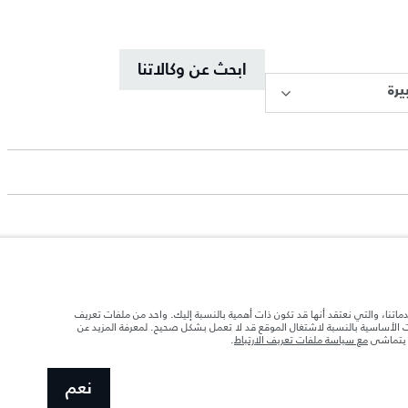
ابحث عن وكالاتنا
يرة
د تحميل السيارة بالإكسسوارات والركاب والسوائل والوقود والحمولة.
دماتنا، والتي نعتقد أنها قد تكون ذات أهمية بالنسبة إليك. واحد من ملفات تعريف
ات الأساسية بالنسبة لاشتغال الموقع قد لا تعمل بشكل صحيح. لمعرفة المزيد عن
ا يتماشى
مع سياسة ملفات تعريف الارتباط
.
 الصور المستخدَمة ضمن موقع الويب حاليًا المواصفات الحالية بالكامل بالنسبة إلى الميزات
نعم