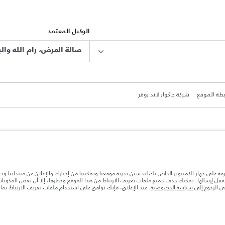
الوكيل المعتمد
صالة العرض، رام الله والب
طة الموقع
شركة جاكوار لاند روڤر
ة بعد نقطة التصنيع في الحمولة. تأكد من عدم تجاوز الوزن الإجمالي للسيارة والحد الأقصى لأحمال المحور عن
ازمة على جهاز الكمبيوتر الخاص بك لتحسين تجربة موقعنا وتمكيننا من إخبارك والإعلان عن منتجاتنا وخ
بالفعل إرسالها. يمكنك حذف جميع ملفات تعريف الارتباط من هذا الموقع وحظرها، إلا أن بعض المكون
جى الرجوع إلى
سياسة الخصوصية
. عند الإغلاق، فإنك توافق على استخدام ملفات تعريف الارتباط بم
ها قد تتغير بدون إشعار مسبق. الرجاء التواصل مع وكيلنا المحلي للتأكد من توفّرها والتحقق من الأسعار.
ات تصميم السيارات وتوفر الخيارات وتوقيتات التصاميم. هذا ظرف ديناميكي للغاية، ونتيجة لذلك، قد لا تمثّل
معك للسماح لك باتخاذ قرار مدروس
تهلك الوقود الفعلي للمركبة عن ذلك المتحقق في تلك الاختبارات كما أن هذه الأرقام بغرض المقارنة فحسب.‎‎‎