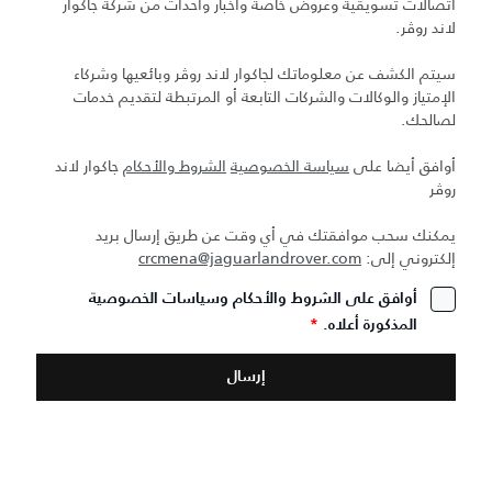
اتصالات تسويقية وعروض خاصة وأخبار وأحداث من شركة جاكوار
لاند روڤر.
سيتم الكشف عن معلوماتك لجاكوار لاند روڤر وبائعيها وشركاء
الإمتياز والوكالات والشركات التابعة أو المرتبطة لتقديم خدمات
لصالحك.
أوافق أيضا على
سياسة الخصوصية
الشروط والأحكام
جاكوار لاند
روڤر
يمكنك سحب موافقتك في أي وقت عن طريق إرسال بريد
إلكتروني إلى:
crcmena@jaguarlandrover.com
أوافق على الشروط والأحكام وسياسات الخصوصية
المذكورة أعلاه.
*