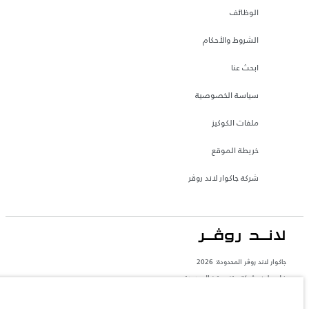
الوظائف
الشروط والأحكام
ابحث عنا
سياسة الخصوصية
ملفات الكوكيز
خريطة الموقع
شركة جاكوار لاند روڤر
جاكوار لاند روڨر المحدودة: 2026
فلسطين, شركة ريتز موترز المحدودة
تعكس الأوزان المذكورة مواصفات السيارة القياسية. سوف تؤثر الإكسسوارات وغيرها من
العناصر المثبتة بعد نقطة التصنيع في الحمولة. تأكد من عدم تجاوز الوزن الإجمالي للسيارة