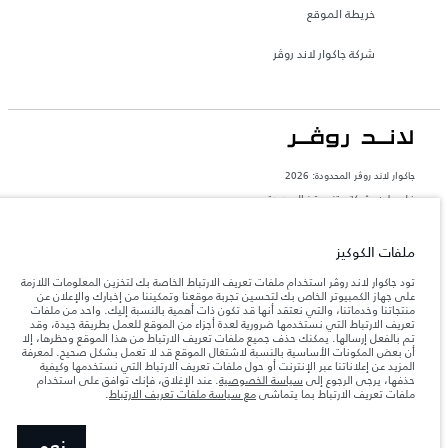
خريطة الموقع
شركة جاكوار لاند روڤر
جاكوار لاند روڨر المحدودة: 2026
فلسطين, شركة ريتز موترز المحدودة
تعكس الأوزان المذكورة مواصفات السيارة القياسية. سوف تؤثر الإكسسوارات وغيرها من
العناصر المثبتة بعد نقطة التصنيع في الحمولة. تأكد من عدم تجاوز الوزن الإجمالي للسيارة
ملفات الكوكيز
والحد الأقصى لأحمال المحور عند تحميل السيارة بالإكسسوارات والركاب والسوائل والوقود
والحمولة.
تود جاكوار لاند روڤر استخدام ملفات تعريف الارتباط الخاصة بك لتخزين المعلومات اللازمة
على جهاز الكمبيوتر الخاص بك لتحسين تجربة موقعنا وتمكيننا من إخبارك والإعلان عن
منتجاتنا وخدماتنا، والتي نعتقد أنها قد تكون ذات أهمية بالنسبة إليك. واحد من ملفات
المعلومات والمواصفات والأسعار والألوان المذكورة على هذا الموقع قد تختلف من بلد إلى
تعريف الارتباط التي نستخدمها ضرورية لعدة أجزاء من الموقع للعمل بطريقة جيدة، وقد
آخر، كما أنّها قد تتغير بدون إشعار مسبق. الرجاء التواصل مع وكيلنا المحلي للتأكد من توفّرها
والتحقق من الأسعار.
تم بالفعل إرسالها. يمكنك حذف جميع ملفات تعريف الارتباط من هذا الموقع وحظرها، إلا
أن بعض المكونات الأساسية بالنسبة لاشتغال الموقع قد لا تعمل بشكل صحيح. لمعرفة
إن النقص العالمي في أشباه الموصلات يؤثر حاليًا
ملاحظة مهمة حول الصور والمواصفات.
المزيد عن إعلاناتنا عبر الإنترنت أو حول ملفات تعريف الارتباط التي نستخدمها وكيفية
في مواصفات تصميم السيارات وتوفر الخيارات وتوقيتات التصاميم. هذا ظرف ديناميكي
حذفها، يرجى الرجوع إلى
سياسة الخصوصية
. عند الإغلاق، فإنك توافق على استخدام
للغاية، ونتيجة لذلك، قد لا تمثّل الصور المستخدَمة ضمن موقع الويب حاليًا المواصفات الحالية
ملفات تعريف الارتباط بما يتماشى
مع سياسة ملفات تعريف الارتباط
.
بالكامل بالنسبة إلى الميزات والخيارات والحلية ومجموعات الألوان. يرجى استشارة وكيلك الذي
سيتمكّن من تأكيد أي تقييدات حالية معك للسماح لك باتخاذ قرار مدروس
الأرقام المقدمة هي نتيجة لاختبارات المصنع الرسمية وفقاً لتشريعات الاتحاد الأوروبي. قد
نعم
يتباين استهلك الوقود الفعلي للمركبة عن ذلك المتحقق في تلك الاختبارات كما أن هذه