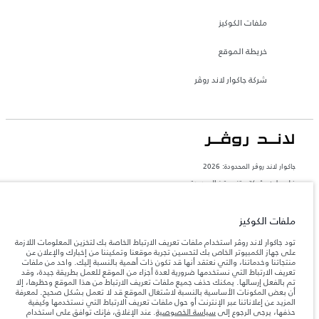
ملفات الكوكيز
خريطة الموقع
شركة جاكوار لاند روڤر
جاكوار لاند روڨر المحدودة: 2026
فلسطين, شركة ريتز موترز المحدودة
تعكس الأوزان المذكورة مواصفات السيارة القياسية. سوف تؤثر الإكسسوارات وغيرها من
العناصر المثبتة بعد نقطة التصنيع في الحمولة. تأكد من عدم تجاوز الوزن الإجمالي للسيارة
ملفات الكوكيز
والحد الأقصى لأحمال المحور عند تحميل السيارة بالإكسسوارات والركاب والسوائل والوقود
والحمولة.
تود جاكوار لاند روڤر استخدام ملفات تعريف الارتباط الخاصة بك لتخزين المعلومات اللازمة
على جهاز الكمبيوتر الخاص بك لتحسين تجربة موقعنا وتمكيننا من إخبارك والإعلان عن
منتجاتنا وخدماتنا، والتي نعتقد أنها قد تكون ذات أهمية بالنسبة إليك. واحد من ملفات
المعلومات والمواصفات والأسعار والألوان المذكورة على هذا الموقع قد تختلف من بلد إلى
آخر، كما أنّها قد تتغير بدون إشعار مسبق. الرجاء التواصل مع وكيلنا المحلي للتأكد من توفّرها
تعريف الارتباط التي نستخدمها ضرورية لعدة أجزاء من الموقع للعمل بطريقة جيدة، وقد
والتحقق من الأسعار.
تم بالفعل إرسالها. يمكنك حذف جميع ملفات تعريف الارتباط من هذا الموقع وحظرها، إلا
أن بعض المكونات الأساسية بالنسبة لاشتغال الموقع قد لا تعمل بشكل صحيح. لمعرفة
إن النقص العالمي في أشباه الموصلات يؤثر حاليًا
ملاحظة مهمة حول الصور والمواصفات.
المزيد عن إعلاناتنا عبر الإنترنت أو حول ملفات تعريف الارتباط التي نستخدمها وكيفية
في مواصفات تصميم السيارات وتوفر الخيارات وتوقيتات التصاميم. هذا ظرف ديناميكي
حذفها، يرجى الرجوع إلى
سياسة الخصوصية
. عند الإغلاق، فإنك توافق على استخدام
للغاية، ونتيجة لذلك، قد لا تمثّل الصور المستخدَمة ضمن موقع الويب حاليًا المواصفات الحالية