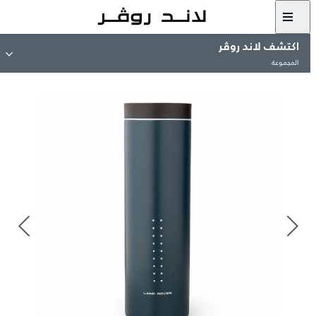
اكتشف لاند روڤر
المجموعة