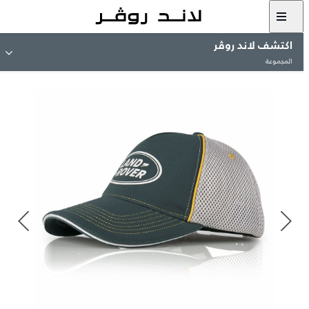
اكتشف لاند روڤر
المجموعة