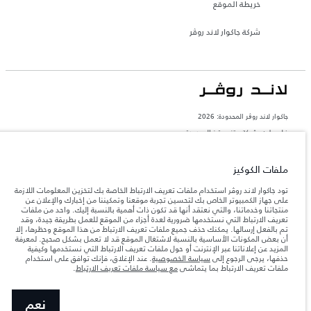
خريطة الموقع
شركة جاكوار لاند روڤر
جاكوار لاند روڨر المحدودة: 2026
فلسطين, شركة ريتز موترز المحدودة
تعكس الأوزان المذكورة مواصفات السيارة القياسية. سوف تؤثر الإكسسوارات وغيرها من
العناصر المثبتة بعد نقطة التصنيع في الحمولة. تأكد من عدم تجاوز الوزن الإجمالي للسيارة
ملفات الكوكيز
والحد الأقصى لأحمال المحور عند تحميل السيارة بالإكسسوارات والركاب والسوائل والوقود
والحمولة.
تود جاكوار لاند روڤر استخدام ملفات تعريف الارتباط الخاصة بك لتخزين المعلومات اللازمة
على جهاز الكمبيوتر الخاص بك لتحسين تجربة موقعنا وتمكيننا من إخبارك والإعلان عن
منتجاتنا وخدماتنا، والتي نعتقد أنها قد تكون ذات أهمية بالنسبة إليك. واحد من ملفات
المعلومات والمواصفات والأسعار والألوان المذكورة على هذا الموقع قد تختلف من بلد إلى
آخر، كما أنّها قد تتغير بدون إشعار مسبق. الرجاء التواصل مع وكيلنا المحلي للتأكد من توفّرها
تعريف الارتباط التي نستخدمها ضرورية لعدة أجزاء من الموقع للعمل بطريقة جيدة، وقد
والتحقق من الأسعار.
تم بالفعل إرسالها. يمكنك حذف جميع ملفات تعريف الارتباط من هذا الموقع وحظرها، إلا
أن بعض المكونات الأساسية بالنسبة لاشتغال الموقع قد لا تعمل بشكل صحيح. لمعرفة
إن النقص العالمي في أشباه الموصلات يؤثر حاليًا
ملاحظة مهمة حول الصور والمواصفات.
المزيد عن إعلاناتنا عبر الإنترنت أو حول ملفات تعريف الارتباط التي نستخدمها وكيفية
في مواصفات تصميم السيارات وتوفر الخيارات وتوقيتات التصاميم. هذا ظرف ديناميكي
حذفها، يرجى الرجوع إلى
سياسة الخصوصية
. عند الإغلاق، فإنك توافق على استخدام
للغاية، ونتيجة لذلك، قد لا تمثّل الصور المستخدَمة ضمن موقع الويب حاليًا المواصفات الحالية
ملفات تعريف الارتباط بما يتماشى
مع سياسة ملفات تعريف الارتباط
.
بالكامل بالنسبة إلى الميزات والخيارات والحلية ومجموعات الألوان. يرجى استشارة وكيلك الذي
سيتمكّن من تأكيد أي تقييدات حالية معك للسماح لك باتخاذ قرار مدروس
الأرقام المقدمة هي نتيجة لاختبارات المصنع الرسمية وفقاً لتشريعات الاتحاد الأوروبي. قد
نعم
يتباين استهلك الوقود الفعلي للمركبة عن ذلك المتحقق في تلك الاختبارات كما أن هذه