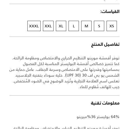
القياسات:
XXXL
XXL
XL
L
M
S
XS
تفاصيل المنتج
توفر أقمشة مورينو التنظيم الحراري والامتصاص ومقاومة الرائحة.
كما تتميز خصائص أقمشة البوليستر المناسبة لكل الفصول
بمساميتها وقدرتها على الامتصاص وسرعة الجفاف. عامل حماية من
الشمس يو بي اف 30 (UPF 30). حلية سوداء بتقنية الجلاسبيد
تعكس اسم العلامة التجارية وتُزيد الوضوح في الضوء المُنخفض.
جيب للهاتف مُقاوم للماء.
معلومات تقنية
64% بوليستر 36%ميرينو
توفر أقمشة مورينو التنظيم الحراري والامتصاص ومقاومة الرائحة.