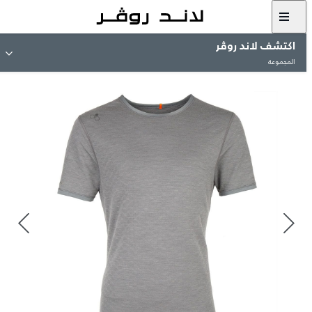
اكتشف لاند روڤر
المجموعة