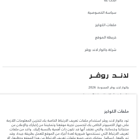
سياسة الخصوصية
ملفات الكوكيز
خريطة الموقع
شركة جاكوار لاند روڤر
جاكوار لاند روڨر المحدودة: 2026
فلسطين, شركة ريتز موترز المحدودة
تعكس الأوزان المذكورة مواصفات السيارة القياسية. سوف تؤثر الإكسسوارات وغيرها من
العناصر المثبتة بعد نقطة التصنيع في الحمولة. تأكد من عدم تجاوز الوزن الإجمالي للسيارة
ملفات الكوكيز
والحد الأقصى لأحمال المحور عند تحميل السيارة بالإكسسوارات والركاب والسوائل والوقود
والحمولة.
تود جاكوار لاند روڤر استخدام ملفات تعريف الارتباط الخاصة بك لتخزين المعلومات اللازمة
على جهاز الكمبيوتر الخاص بك لتحسين تجربة موقعنا وتمكيننا من إخبارك والإعلان عن
منتجاتنا وخدماتنا، والتي نعتقد أنها قد تكون ذات أهمية بالنسبة إليك. واحد من ملفات
المعلومات والمواصفات والأسعار والألوان المذكورة على هذا الموقع قد تختلف من بلد إلى
آخر، كما أنّها قد تتغير بدون إشعار مسبق. الرجاء التواصل مع وكيلنا المحلي للتأكد من توفّرها
تعريف الارتباط التي نستخدمها ضرورية لعدة أجزاء من الموقع للعمل بطريقة جيدة، وقد
والتحقق من الأسعار.
تم بالفعل إرسالها. يمكنك حذف جميع ملفات تعريف الارتباط من هذا الموقع وحظرها، إلا