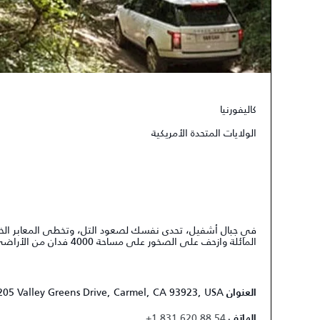
كاليفورنيا
الولايات المتحدة الأمريكية
في جبال أشفيل، تحدى نفسك لصعود التل، وتخطى المعابر الخشب
المائلة وازحف على الصخور على مساحة 4000 فدان من الأراضي شديدة الوعورة.
205 Valley Greens Drive, Carmel, CA 93923, USA
العنوان
+1 831 620 88 54
الهاتف