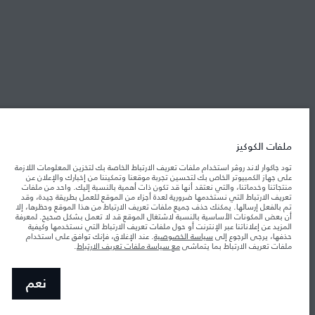
شركة جاكوار لاند روڤر
جاكوار لاند روڨر المحدودة: 2026
فلسطين, شركة ريتز موترز المحدودة
تعكس الأوزان المذكورة مواصفات السيارة القياسية. سوف تؤثر الإكسسوارات وغيرها من
العناصر المثبتة بعد نقطة التصنيع في الحمولة. تأكد من عدم تجاوز الوزن الإجمالي للسيارة
ملفات الكوكيز
والحد الأقصى لأحمال المحور عند تحميل السيارة بالإكسسوارات والركاب والسوائل والوقود
والحمولة.
تود جاكوار لاند روڤر استخدام ملفات تعريف الارتباط الخاصة بك لتخزين المعلومات اللازمة
على جهاز الكمبيوتر الخاص بك لتحسين تجربة موقعنا وتمكيننا من إخبارك والإعلان عن
منتجاتنا وخدماتنا، والتي نعتقد أنها قد تكون ذات أهمية بالنسبة إليك. واحد من ملفات
المعلومات والمواصفات والأسعار والألوان المذكورة على هذا الموقع قد تختلف من بلد إلى
تعريف الارتباط التي نستخدمها ضرورية لعدة أجزاء من الموقع للعمل بطريقة جيدة، وقد
آخر، كما أنّها قد تتغير بدون إشعار مسبق. الرجاء التواصل مع وكيلنا المحلي للتأكد من توفّرها
والتحقق من الأسعار.
تم بالفعل إرسالها. يمكنك حذف جميع ملفات تعريف الارتباط من هذا الموقع وحظرها، إلا
أن بعض المكونات الأساسية بالنسبة لاشتغال الموقع قد لا تعمل بشكل صحيح. لمعرفة
إن النقص العالمي في أشباه الموصلات يؤثر حاليًا
ملاحظة مهمة حول الصور والمواصفات.
المزيد عن إعلاناتنا عبر الإنترنت أو حول ملفات تعريف الارتباط التي نستخدمها وكيفية
في مواصفات تصميم السيارات وتوفر الخيارات وتوقيتات التصاميم. هذا ظرف ديناميكي
حذفها، يرجى الرجوع إلى
سياسة الخصوصية
. عند الإغلاق، فإنك توافق على استخدام
للغاية، ونتيجة لذلك، قد لا تمثّل الصور المستخدَمة ضمن موقع الويب حاليًا المواصفات الحالية
ملفات تعريف الارتباط بما يتماشى
مع سياسة ملفات تعريف الارتباط
.
بالكامل بالنسبة إلى الميزات والخيارات والحلية ومجموعات الألوان. يرجى استشارة وكيلك الذي
سيتمكّن من تأكيد أي تقييدات حالية معك للسماح لك باتخاذ قرار مدروس
الأرقام المقدمة هي نتيجة لاختبارات المصنع الرسمية وفقاً لتشريعات الاتحاد الأوروبي. قد
نعم
يتباين استهلك الوقود الفعلي للمركبة عن ذلك المتحقق في تلك الاختبارات كما أن هذه
الأرقام بغرض المقارنة فحسب.‎‎‎