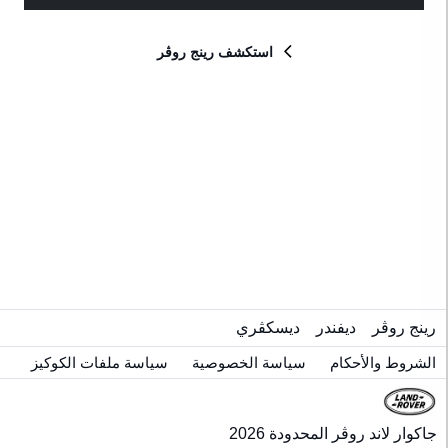
للون
استكشف رينج روڤر
لداخلي
راز
ام
إعادة الضبط
رينج روڤر
ديفندر
ديسكڤري
الشروط والأحكام
سياسة الخصوصية
سياسة ملفات الكوكيز
جاكوار لاند روڤر المحدودة 2026