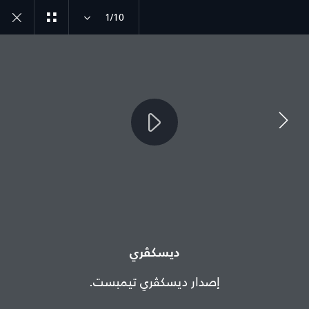
1/10
انضم إلى الحوار
الدولة
فلسطين
ديسكڤري
اللغة
إصدار ديسكڤري تيمبست.
عربي
الوكيل المعتمد